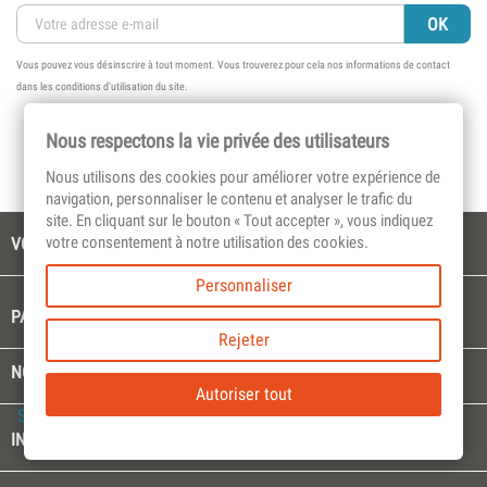
Vous pouvez vous désinscrire à tout moment. Vous trouverez pour cela nos informations de contact
dans les conditions d'utilisation du site.
Nous respectons la vie privée des utilisateurs
Nous utilisons des cookies pour améliorer votre expérience de
navigation, personnaliser le contenu et analyser le trafic du
site. En cliquant sur le bouton « Tout accepter », vous indiquez
votre consentement à notre utilisation des cookies.

VOTRE COMPTE
Personnaliser

PAGES CULTES
Rejeter

NOTRE SOCIÉTÉ
Autoriser tout
Select Language
▼
keyboard_arrow_down
INFORMATIONS