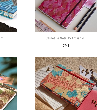

e
Aperçu rapide
nt...
Carnet De Note A5 Artisanal...
29
€