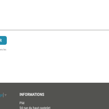
ans les
INFORMATIONS
ge
▼
Plié
54 rue du haut castelet