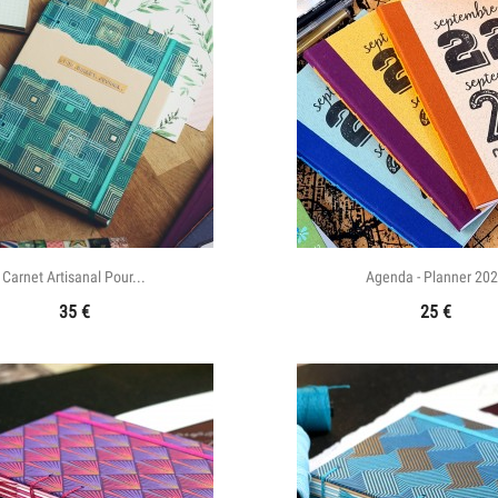


Aperçu rapide
Aperçu rapid
Carnet Artisanal Pour...
Agenda - Planner 20
35
€
25
€