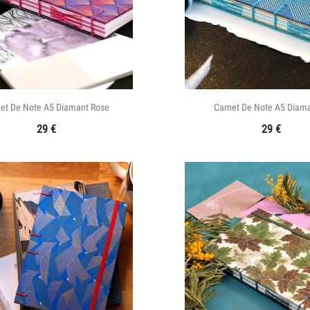


Aperçu rapide
Aperçu rapid
et De Note A5 Diamant Rose
Carnet De Note A5 Diama
29
€
29
€