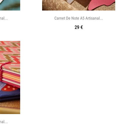

e
Aperçu rapide
al...
Carnet De Note A5 Artisanal...
29
€
e
al...