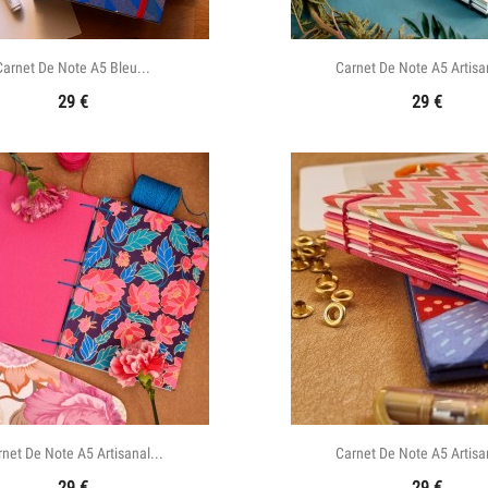


Aperçu rapide
Aperçu rapid
Carnet De Note A5 Bleu...
Carnet De Note A5 Artisan
29
€
29
€


Aperçu rapide
Aperçu rapid
net De Note A5 Artisanal...
Carnet De Note A5 Artisan
29
€
29
€