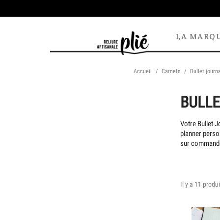
LA MARQ
Accueil
Carnets
Bullet journ
BULLE
Votre Bullet J
planner perso
sur commande 
Il y a 11 produi