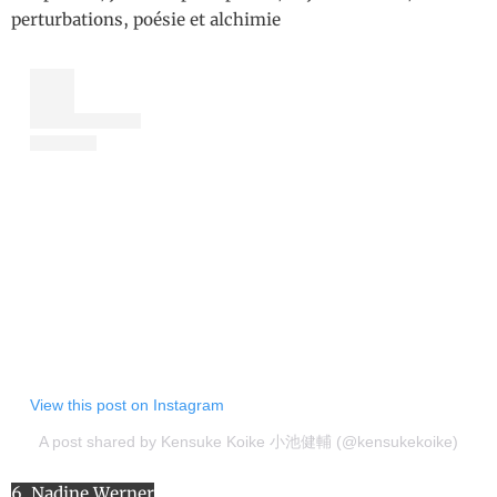
perturbations, poésie et alchimie
View this post on Instagram
A post shared by Kensuke Koike 小池健輔 (@kensukekoike)
6. Nadine Werner