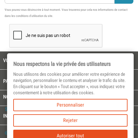
Vous pouvez vous désinscrire à tout moment. Vous trouverez pour cela nos informations de contact
dans les conditions d'utilisation du site.

VOTRE COMPTE
Nous respectons la vie privée des utilisateurs
Nous utilisons des cookies pour améliorer votre expérience de
navigation, personnaliser le contenu et analyser le trafic du site.

PAGES CULTES
En cliquant sur le bouton « Tout accepter », vous indiquez votre
consentement à notre utilisation des cookies.

NOTRE SOCIÉTÉ
Personnaliser
Select Language
▼
keyboard_arrow_down
INFORMATIONS
Rejeter
© 2026 - Website by Plie™
Autoriser tout