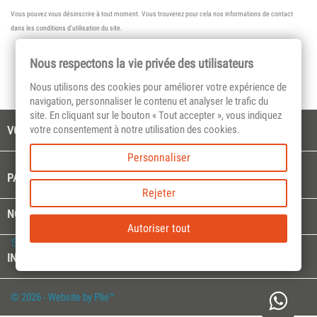
Vous pouvez vous désinscrire à tout moment. Vous trouverez pour cela nos informations de contact
dans les conditions d'utilisation du site.
Nous respectons la vie privée des utilisateurs
Nous utilisons des cookies pour améliorer votre expérience de
navigation, personnaliser le contenu et analyser le trafic du
site. En cliquant sur le bouton « Tout accepter », vous indiquez
votre consentement à notre utilisation des cookies.

VOTRE COMPTE
Personnaliser

PAGES CULTES
Rejeter

NOTRE SOCIÉTÉ
Autoriser tout
Select Language
▼
keyboard_arrow_down
INFORMATIONS
© 2026 - Website by Plie™