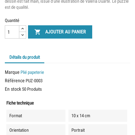
dessin est fait main, issue d'une illustration de Valeria Duarte. Le puzzle
est de qualité.
Quantité

AJOUTER AU PANIER
Détails du produit
Marque
Plié papeterie
Référence
PUZ-0003
En stock
50 Produits
Fiche technique
Format
10 x 14 cm
Orientation
Portrait