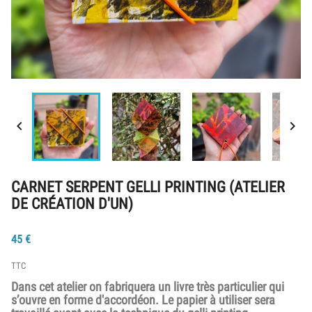


CARNET SERPENT GELLI PRINTING (ATELIER
DE CRÉATION D'UN)
45
€
TTC
Dans cet atelier on fabriquera un livre très particulier qui
s’ouvre en forme d'accordéon. Le papier à utiliser sera